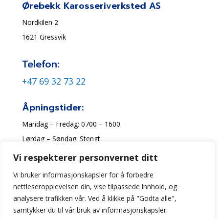
Ørebekk Karosseriverksted AS
Nordkilen 2
1621 Gressvik
Telefon:
+47 69 32 73 22
Åpningstider:
Mandag – Fredag: 0700 – 1600
Lørdag – Søndag: Stengt
Vi respekterer personvernet ditt
Vi bruker informasjonskapsler for å forbedre
nettleseropplevelsen din, vise tilpassede innhold, og
analysere trafikken vår. Ved å klikke på "Godta alle",
2025 © Ørebekk Karosseriverksted AS. Innholdet er beskyttet av
samtykker du til vår bruk av informasjonskapsler.
åndsverksloven. Kopiering er derav ikke tillatt uten skriftlig tillatelse.